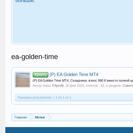
больше.
ea-golden-time
(Р) EA Golden Time МТ4
Купить
(Р) EA Golden Time МТ4. Складчина: взнос 990 ₽ вместо полной ц
Автор темы:
FXprofit
,
16 фев 2026
, ответов - 42, в разделе:
Советн
Показано результатов: с 1 по 1 из 1.
Главная
Метки