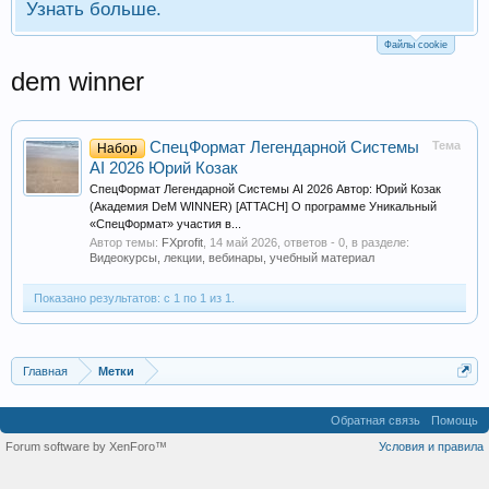
Узнать больше.
Файлы cookie
dem winner
СпецФормат Легендарной Системы
Тема
Набор
AI 2026 Юрий Козак
СпецФормат Легендарной Системы AI 2026 Автор: Юрий Козак
(Академия DeM WINNER) [ATTACH] О программе Уникальный
«СпецФормат» участия в...
Автор темы:
FXprofit
,
14 май 2026
, ответов - 0, в разделе:
Видеокурсы, лекции, вебинары, учебный материал
Показано результатов: с 1 по 1 из 1.
Главная
Метки
Обратная связь
Помощь
Forum software by XenForo™
Условия и правила