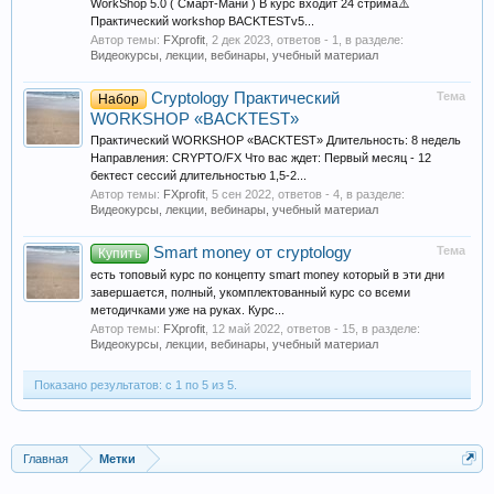
WorkShop 5.0 ( Смарт-Мани ) В курс входит 24 стрима⚠️
Практический workshop BACKTESTv5...
Автор темы:
FXprofit
,
2 дек 2023
, ответов - 1, в разделе:
Видеокурсы, лекции, вебинары, учебный материал
Cryptology Практический
Тема
Набор
WORKSHOP «BACKTEST»
Практический WORKSHOP «BACKTEST» Длительность: 8 недель
Направления: CRYPTO/FX Что вас ждет: Первый месяц - 12
бектест сессий длительностью 1,5-2...
Автор темы:
FXprofit
,
5 сен 2022
, ответов - 4, в разделе:
Видеокурсы, лекции, вебинары, учебный материал
Smart money от cryptology
Тема
Купить
есть топовый курс по концепту smart money который в эти дни
завершается, полный, укомплектованный курс со всеми
методичками уже на руках. Курс...
Автор темы:
FXprofit
,
12 май 2022
, ответов - 15, в разделе:
Видеокурсы, лекции, вебинары, учебный материал
Показано результатов: с 1 по 5 из 5.
Главная
Метки