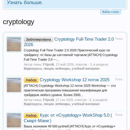
Узнать больше.
Файлы cookie
cryptology
Cryptology Full-Time Trader 2.0
Тема
Заблокирована
2026
Cryptology Full-Time Trader 2.0 2026 Практический курс по
трейдингу: от базы до системной торговли [ATTACH] Cryptology
Full-Time Trader 2.0 —...
Автор темы:
FXprofit
,
12 май 2026
, ответов - 3, в разделе:
Видеокурсы, лекции, вебинары, учебный материал
Cryptology Workshop 12 поток 2025
Тема
Набор
[ATTACH] Cryptology Workshop 12 поток 2025 Workshop — это
практическая программа повышения квалификации для
трейдеров любого уровня. Более 2000...
Автор темы:
FXprofit
,
17 сен 2025
, ответов - 0, в разделе:
Видеокурсы, лекции, вебинары, учебный материал
Курс от «Cryptology» WorkShop 5.0 (
Тема
Набор
Смарт-Мани )
Ваша экономия 49 500 рублей [ATTACH] Курс от «Cryptology»