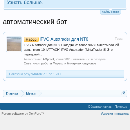
Узнать больше.
Файлы cookie
автоматический бот
iFVG Autotrader для NT8
Тема
Набор
iFVG Autotrader для NT8. Складчина: взнос 902 ₽ вместо полной
цены, мест 10. [ATTACH] iFVG Autotrader (NinjaTrader 8) Это
передовой...
Автор темы:
FXprofit
,
2 ноя 2025
, ответов - 2, в разделе:
Советники, роботы Форекс и бинарных опционов
Показано результатов: с 1 по 1 из 1.
Главная
Метки
Обратная связь
Помощь
Forum software by XenForo™
Условия и правила