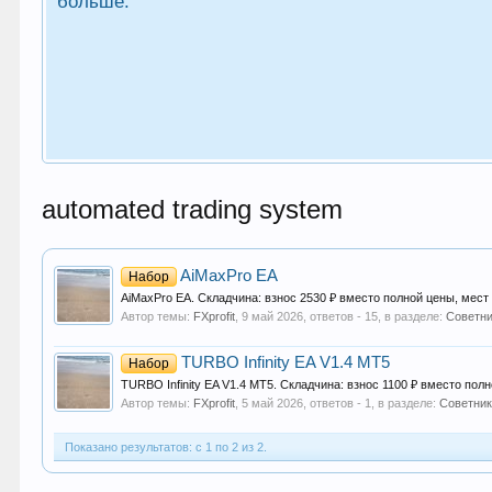
больше.
automated trading system
AiMaxPro EA
Набор
AiMaxPro EA. Складчина: взнос 2530 ₽ вместо полной цены, мест 2
Автор темы:
FXprofit
,
9 май 2026
, ответов - 15, в разделе:
Советни
TURBO Infinity EA V1.4 MT5
Набор
TURBO Infinity EA V1.4 MT5. Складчина: взнос 1100 ₽ вместо полн
Автор темы:
FXprofit
,
5 май 2026
, ответов - 1, в разделе:
Советник
Показано результатов: с 1 по 2 из 2.