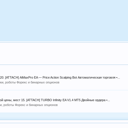
0. [ATTACH] AiMaxPro EA — Price Action Scalping Bot Автоматическая торговля •...
ки, роботы Форекс и бинарных опционов
ой цены, мест 15. [ATTACH] TURBO Infinity EA V1.4 MT5 Двойные ордера •...
и, роботы Форекс и бинарных опционов