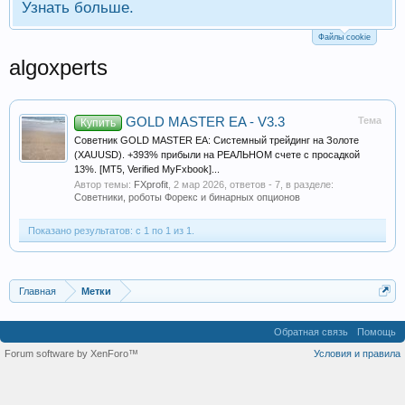
Узнать больше.
Файлы cookie
algoxperts
GOLD MASTER EA - V3.3
Тема
Купить
Советник GOLD MASTER EA: Системный трейдинг на Золоте
(XAUUSD). +393% прибыли на РЕАЛЬНОМ счете с просадкой
13%. [MT5, Verified MyFxbook]...
Автор темы:
FXprofit
,
2 мар 2026
, ответов - 7, в разделе:
Советники, роботы Форекс и бинарных опционов
Показано результатов: с 1 по 1 из 1.
Главная
Метки
Обратная связь
Помощь
Forum software by XenForo™
Условия и правила