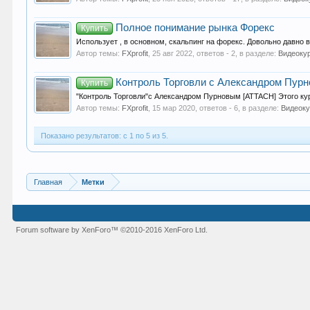
Полное понимание рынка Форекс
Купить
Использует , в основном, скальпинг на форекс. Довольно давно в
Автор темы:
FXprofit
,
25 авг 2022
, ответов - 2, в разделе:
Видеокур
Контроль Торговли с Александром Пур
Купить
"Контроль Торговли"с Александром Пурновым [ATTACH] Этого кур
Автор темы:
FXprofit
,
15 мар 2020
, ответов - 6, в разделе:
Видеоку
Показано результатов: с 1 по 5 из 5.
Главная
Метки
Forum software by XenForo™
©2010-2016 XenForo Ltd.