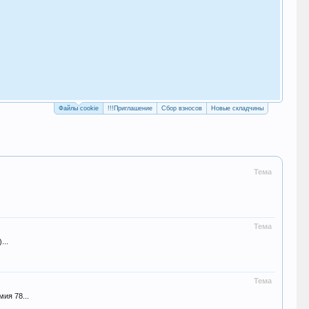
Как
с у
Рег
Файлы cookie
!!!Приглашение
Сбор взносов
Новые складчины
Тема
Тема
...
Тема
ия 78...