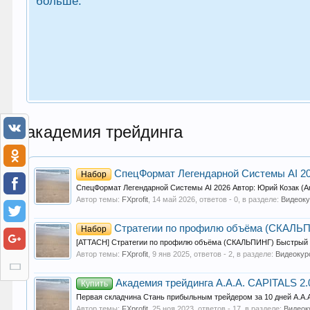
больше.
академия трейдинга
СпецФормат Легендарной Системы AI 2
Набор
СпецФормат Легендарной Системы AI 2026 Автор: Юрий Козак (
Автор темы:
FXprofit
,
14 май 2026
, ответов - 0, в разделе:
Видеоку
Стратегии по профилю объёма (СКАЛЬП
Набор
[ATTACH] Стратегии по профилю объёма (СКАЛЬПИНГ) Быстрый Раз
Автор темы:
FXprofit
,
9 янв 2025
, ответов - 2, в разделе:
Видеокур
Академия трейдинга A.A.A. CAPITALS 2.
Купить
Первая складчина Стань прибыльным трейдером за 10 дней A.A.
Автор темы:
FXprofit
,
25 ноя 2023
, ответов - 17, в разделе:
Видеок