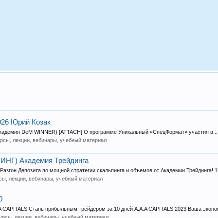
026 Юрий Козак
Академия DeM WINNER) [ATTACH] О программе Уникальный «СпецФормат» участия в...
рсы, лекции, вебинары, учебный материал
ИНГ) Академия Трейдинга
гон Депозита по мощной стратегии скальпинга и объемов от Академии Трейдинга! 1)
сы, лекции, вебинары, учебный материал
0
A CAPITALS Стань прибыльным трейдером за 10 дней A.A.A CAPITALS 2023 Ваша эконом
урсы, лекции, вебинары, учебный материал