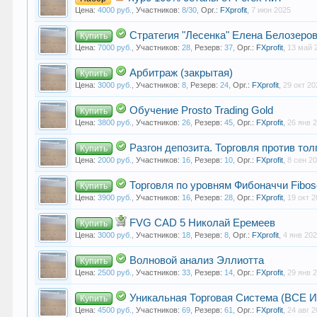
Цена:
4000 руб.
,
Участников:
8/30
,
Орг.:
FXprofit
,
7 июн 2025
Стратегия "Лесенка" Елена Белозеро
Купить
Цена:
7000 руб.
,
Участников:
28
,
Резерв:
37
,
Орг.:
FXprofit
,
13 май 
Арбитраж (закрытая)
Купить
Цена:
3000 руб.
,
Участников:
8
,
Резерв:
24
,
Орг.:
FXprofit
,
29 окт 20
Обучение Prosto Trading Gold
Купить
Цена:
3800 руб.
,
Участников:
26
,
Резерв:
45
,
Орг.:
FXprofit
,
26 янв 
Разгон депозита. Торговля против то
Купить
Цена:
2000 руб.
,
Участников:
16
,
Резерв:
10
,
Орг.:
FXprofit
,
8 сен 2
Торговля по уровням Фибоначчи Fibo
Купить
Цена:
3900 руб.
,
Участников:
16
,
Резерв:
28
,
Орг.:
FXprofit
,
19 окт 
FVG CAD 5 Николай Еремеев
Купить
Цена:
3000 руб.
,
Участников:
18
,
Резерв:
8
,
Орг.:
FXprofit
,
4 янв 20
Волновой анализ Эллиотта
Купить
Цена:
2500 руб.
,
Участников:
33
,
Резерв:
14
,
Орг.:
FXprofit
,
29 янв 
Уникальная Торговая Система (ВСЕ 
Купить
Цена:
4500 руб.
,
Участников:
69
,
Резерв:
61
,
Орг.:
FXprofit
,
24 авг 