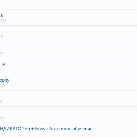
ва
2024
25
2025
лпы
025
sophy
2025
26
2026
ИНДИКАТОРЫ) + Бонус Авторское обучение
2025