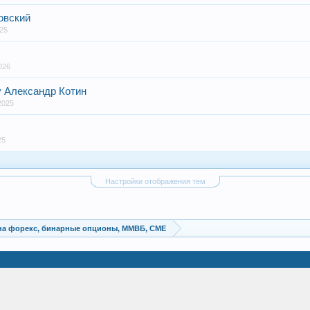
овский
025
026
у Александр Котин
2025
25
Настройки отображения тем
на форекс, бинарные опционы, ММВБ, CME