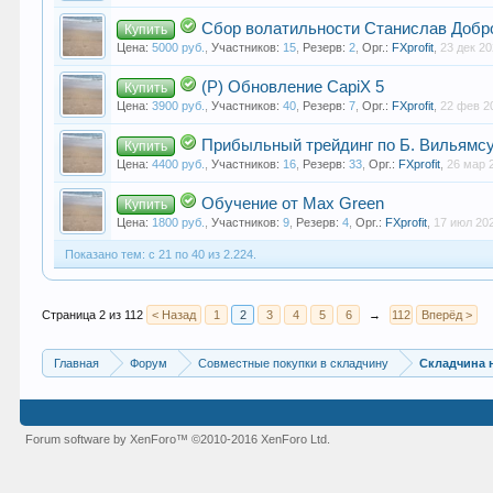
Сбор волатильности Станислав Добр
Купить
Цена:
5000 руб.
,
Участников:
15
,
Резерв:
2
,
Орг.:
FXprofit
,
23 дек 2
(Р) Обновление CapiX 5
Купить
Цена:
3900 руб.
,
Участников:
40
,
Резерв:
7
,
Орг.:
FXprofit
,
22 фев 2
Прибыльный трейдинг по Б. Вильямс
Купить
Цена:
4400 руб.
,
Участников:
16
,
Резерв:
33
,
Орг.:
FXprofit
,
26 мар 
Обучение от Max Green
Купить
Цена:
1800 руб.
,
Участников:
9
,
Резерв:
4
,
Орг.:
FXprofit
,
17 июл 20
Показано тем: с 21 по 40 из 2.224.
Страница 2 из 112
< Назад
1
2
3
4
5
6
→
112
Вперёд >
Главная
Форум
Совместные покупки в складчину
Складчина 
Forum software by XenForo™
©2010-2016 XenForo Ltd.