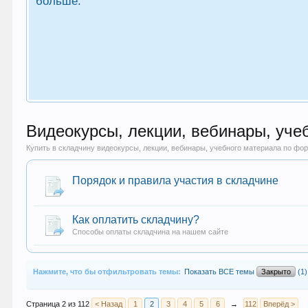
больше.
Видеокурсы, лекции, вебинары, уч
Купить в складчину видеокурсы, лекции, вебинары, учебного материала по 
Порядок и правила участия в складчине
Как оплатить складчину?
Способы оплаты складчина на нашем сайте
Нажмите, что бы отфильтровать темы:
Показать ВСЕ темы
Закрыто
(1)
Страница 2 из 112
< Назад
1
2
3
4
5
6
→
112
Вперёд >