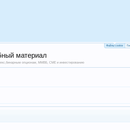
Файлы cookie
Го
ебный материал
форекс,бинарным опционам, ММВБ, CME и инвестированию