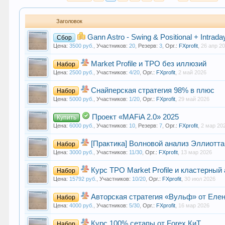
Заголовок
Gann Astro - Swing & Positional + Intrada
Сбор
Цена:
3500 руб.
,
Участников:
20
,
Резерв:
3
,
Орг.:
FXprofit
,
26 апр 2
Market Profile и TPO без иллюзий
Набор
Цена:
2500 руб.
,
Участников:
4/20
,
Орг.:
FXprofit
,
2 май 2026
Снайперская стратегия 98% в плюс
Набор
Цена:
5000 руб.
,
Участников:
1/20
,
Орг.:
FXprofit
,
29 май 2026
Проект «MAFiA 2.0» 2025
Купить
Цена:
6000 руб.
,
Участников:
10
,
Резерв:
7
,
Орг.:
FXprofit
,
2 мар 20
[Практика] Волновой анализ Эллиотта
Набор
Цена:
3000 руб.
,
Участников:
11/30
,
Орг.:
FXprofit
,
13 мар 2026
Курс TPO Market Profile и кластерный
Набор
Цена:
15792 руб.
,
Участников:
10/20
,
Орг.:
FXprofit
,
30 июл 2026
Авторская стратегия «Вульф» от Еле
Набор
Цена:
4000 руб.
,
Участников:
5/30
,
Орг.:
FXprofit
,
16 мар 2026
Курс 100% сетапы от Forex КиТ
Набор