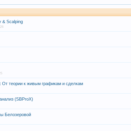
y & Scalping
026
25
: От теории к живым графикам и сделкам
 анализ (SBProX)
ны Белозеровой