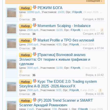
сообщение ↓
РЕЖИМ БОГА
Набор
Цена:
32990 руб.
,
Участников:
10/20
,
Орг.:
FXprofit
,
24 июл 2026
...
2
Сегодня, в 09:53
Ответов:
23
Momentum Scalping - Imbalance
Набор
Цена:
2500 руб.
,
Участников:
11/20
,
Орг.:
FXprofit
,
6 мар 2025
...
2
Сегодня, в 07:40
Ответов:
34
Market Profile и TPO без иллюзий
Набор
Цена:
2500 руб.
,
Участников:
4/20
,
Орг.:
FXprofit
,
2 май 2026
Сегодня, в 07:04
Ответов:
19
[Практика] Волновой анализ
Набор
Эллиотта: От теории к живым графикам и
сделкам
Цена:
3000 руб.
,
Участников:
11/30
,
Орг.:
FXprofit
,
13 мар 2026
...
2
Вчера, в 10:42
Ответов:
36
Курс The EDGE 2.0: Trading system
Набор
Storyline A-B 2025 -2026 AlexxxFX
Цена:
2500 руб.
,
Участников:
0/20
,
Орг.:
FXprofit
,
8 апр 2025
...
2
Вчера, в 10:35
Ответов:
25
(Р) 2026 Trend Scanner и SMART
Набор
Scanner Аркадий Романович
Цена:
2 руб.
,
Участников:
7/30
,
Резерв:
1
,
Орг.:
FXprofit
,
3 мар 2026