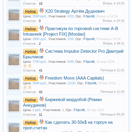
Вчера, в 10:24
Ответов:
15
X20 Strategy Артём Дудкевич
Набор
Цена:
2500 руб.
,
Участников:
0/20
,
Орг.:
FXprofit
,
Вчера, в 10:16
Вчера, в 10:16
Ответов:
0
Практикум по торговой системе A-B
Набор
Intraweek [Project FIX] [Mordan]
Цена:
1800 руб.
,
Участников:
2/20
,
Орг.:
FXprofit
,
Пятница в 18:24
Вчера, в 08:11
Ответов:
2
Система Impulse Detector Pro Дмитрий
Набор
Брыляков
Цена:
7700 руб.
,
Участников:
6/30
,
Орг.:
FXprofit
,
10 мар 2026
...
2
3
Пятница в 11:01
Ответов:
41
Freedom Move (AAA Capitals)
Набор
Цена:
3500 руб.
,
Участников:
12/20
,
Орг.:
FXprofit
,
28 янв 2026
...
2
3
Пятница в 11:00
Ответов:
42
Биржевой мордобой (Роман
Набор
Анкудинов)
Цена:
2 руб.
,
Участников:
1
,
Орг.:
FXprofit
,
30 апр 2026
Пятница в 06:28
Ответов:
11
Как сделать 30-50к$ на торгуя на
Набор
проп.счетах