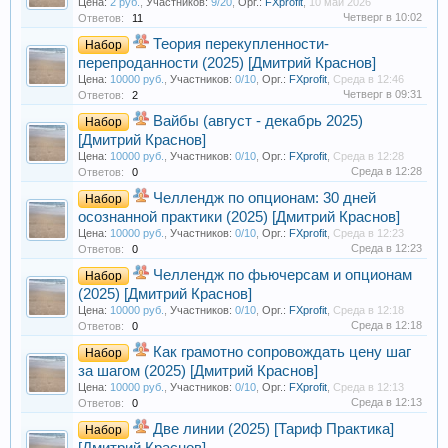
Цена:
2 руб.
,
Участников:
9/20
,
Орг.:
FXprofit
,
10 май 2026
Четверг в 10:02
Ответов:
11
Теория перекупленности-
Набор
перепроданности (2025) [Дмитрий Краснов]
Цена:
10000 руб.
,
Участников:
0/10
,
Орг.:
FXprofit
,
Среда в 12:46
Четверг в 09:31
Ответов:
2
Вайбы (август - декабрь 2025)
Набор
[Дмитрий Краснов]
Цена:
10000 руб.
,
Участников:
0/10
,
Орг.:
FXprofit
,
Среда в 12:28
Среда в 12:28
Ответов:
0
Челлендж по опционам: 30 дней
Набор
осознанной практики (2025) [Дмитрий Краснов]
Цена:
10000 руб.
,
Участников:
0/10
,
Орг.:
FXprofit
,
Среда в 12:23
Среда в 12:23
Ответов:
0
Челлендж по фьючерсам и опционам
Набор
(2025) [Дмитрий Краснов]
Цена:
10000 руб.
,
Участников:
0/10
,
Орг.:
FXprofit
,
Среда в 12:18
Среда в 12:18
Ответов:
0
Как грамотно сопровождать цену шаг
Набор
за шагом (2025) [Дмитрий Краснов]
Цена:
10000 руб.
,
Участников:
0/10
,
Орг.:
FXprofit
,
Среда в 12:13
Среда в 12:13
Ответов:
0
Две линии (2025) [Тариф Практика]
Набор
[Дмитрий Краснов]