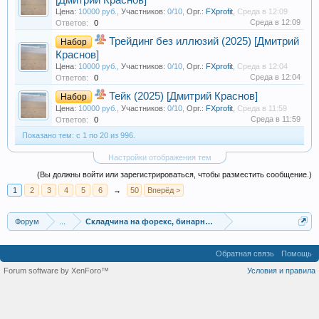
Цена:
10000 руб.
,
Участников:
0/10
,
Орг.:
FXprofit
,
Среда в 12:09
Среда в 12:09
Ответов:
0
Трейдинг без иллюзий (2025) [Дмитрий
Набор
Краснов]
Цена:
10000 руб.
,
Участников:
0/10
,
Орг.:
FXprofit
,
Среда в 12:04
Среда в 12:04
Ответов:
0
Тейк (2025) [Дмитрий Краснов]
Набор
Цена:
10000 руб.
,
Участников:
0/10
,
Орг.:
FXprofit
,
Среда в 11:59
Среда в 11:59
Ответов:
0
Показано тем: с 1 по 20 из 996.
Настройки отображения тем
(Вы должны войти или зарегистрироваться, чтобы разместить сообщение.)
1
2
3
4
5
6
→
50
Вперёд >
Форум
...
Складчина на форекс, бинарные опционы, ММВБ, CME
Обратная связь
Помощь
Forum software by XenForo™
Условия и правила