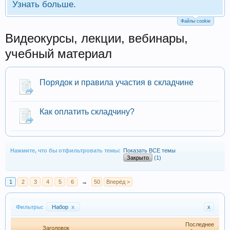
Узнать больше.
Файлы cookie
Видеокурсы, лекции, вебинары,
учебный материал
Порядок и правила участия в складчине
Как оплатить складчину?
Нажмите, что бы отфильтровать темы:
Показать ВСЕ темы
Закрыто
(1)
1
2
3
4
5
6
→
50
Вперёд >
Фильтры:
Набор
x
x
Последнее
Заголовок