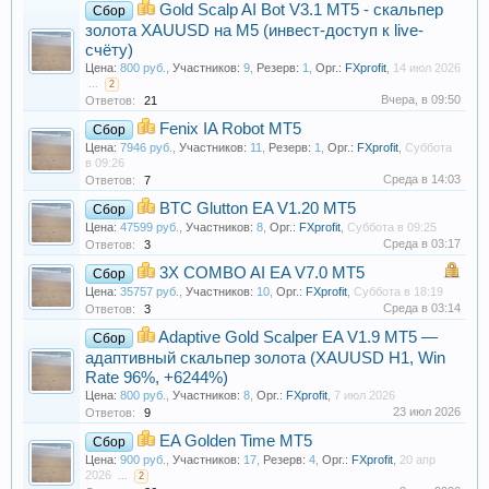
Gold Scalp AI Bot V3.1 MT5 - скальпер
Сбор
золота XAUUSD на M5 (инвест-доступ к live-
счёту)
Цена:
800 руб.
,
Участников:
9
,
Резерв:
1
,
Орг.:
FXprofit
,
14 июл 2026
...
2
Вчера, в 09:50
Ответов:
21
Fenix IA Robot MT5
Сбор
Цена:
7946 руб.
,
Участников:
11
,
Резерв:
1
,
Орг.:
FXprofit
,
Суббота
в 09:26
Среда в 14:03
Ответов:
7
BTC Glutton EA V1.20 MT5
Сбор
Цена:
47599 руб.
,
Участников:
8
,
Орг.:
FXprofit
,
Суббота в 09:25
Среда в 03:17
Ответов:
3
3X COMBO AI EA V7.0 MT5
Сбор
Цена:
35757 руб.
,
Участников:
10
,
Орг.:
FXprofit
,
Суббота в 18:19
Среда в 03:14
Ответов:
3
Adaptive Gold Scalper EA V1.9 MT5 —
Сбор
адаптивный скальпер золота (XAUUSD H1, Win
Rate 96%, +6244%)
Цена:
800 руб.
,
Участников:
8
,
Орг.:
FXprofit
,
7 июл 2026
23 июл 2026
Ответов:
9
EA Golden Time МТ5
Сбор
Цена:
900 руб.
,
Участников:
17
,
Резерв:
4
,
Орг.:
FXprofit
,
20 апр
2026
...
2