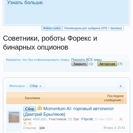
Узнать больше.
П
Р
Файлы cookie
Рекомендуем для трейдинга (VPS + брокеры)
Советники, роботы Форекс и
бинарных опционов
Нажмите, что бы отфильтровать темы:
Показать ВСЕ темы
Закрыто
(1)
Авторская
(7)
Фильтры:
Сбор
x
x
Последнее
Заголовок
сообщение ↓
Momentum AI: торговый автопилот
Сбор
(Дмитрий Брыляков)
Цена:
4000 руб.
,
Участников:
23
,
Орг.:
FXprofit
,
19 июн 2026
...
4
5
6
Вчера, в 15:41
Ответов:
104