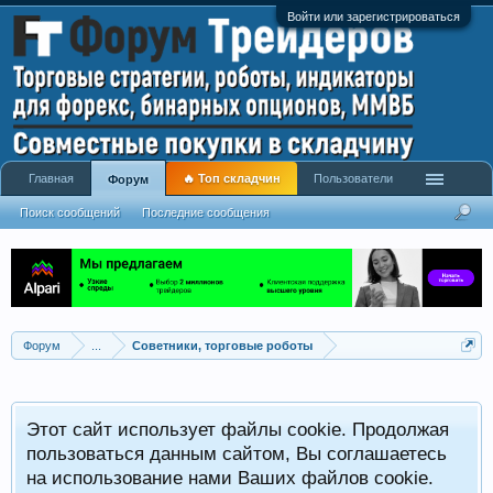
Войти или зарегистрироваться
Главная
🔥 Топ складчин
Пользователи
Форум
Поиск сообщений
Последние сообщения
Форум
...
Советники, торговые роботы
Р
Этот сайт использует файлы cookie. Продолжая
x
С
пользоваться данным сайтом, Вы соглашаетесь
на использование нами Ваших файлов cookie.
V