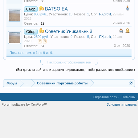
8 июл 2026
Ответов:
36
BATSO EA
Сбор
Цена:
900 руб.
,
Участников:
13
,
Резерв:
1
,
Орг.:
FXprofit
,
29 май
2026
2 июл 2026
Ответов:
19
Советник Уникальный
Сбор
Цена:
2500 руб.
,
Участников:
9
,
Резерв:
5
,
Орг.:
FXprofit
,
22 авг
2020
...
2
3
3 окт 2020
Ответов:
57
Показано тем: с 1 по 9 из 9.
Настройки отображения тем
(Вы должны войти или зарегистрироваться, чтобы разместить сообщение.)
Форум
...
Советники, торговые роботы
Обратная связь
Помощь
Forum software by XenForo™
Условия и правила