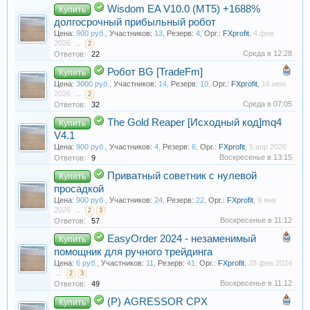
Wisdom EA V10.0 (MT5) +1688%
Купить
долгосрочный прибыльный робот
Цена:
900 руб.
,
Участников:
13
,
Резерв:
4
,
Орг.:
FXprofit
,
4 фев
2026
...
2
Среда в 12:28
Ответов:
22
Робот BG [TradeFm]
Купить
Цена:
3000 руб.
,
Участников:
14
,
Резерв:
10
,
Орг.:
FXprofit
,
16 июн
2026
...
2
Среда в 07:05
Ответов:
32
The Gold Reaper [Исходный код]mq4
Купить
V4.1
Цена:
900 руб.
,
Участников:
4
,
Резерв:
6
,
Орг.:
FXprofit
,
5 апр 2026
Воскресенье в 13:15
Ответов:
9
Приватный советник с нулевой
Купить
просадкой
Цена:
900 руб.
,
Участников:
24
,
Резерв:
22
,
Орг.:
FXprofit
,
9 янв
2026
...
2
3
Воскресенье в 11:12
Ответов:
57
EasyOrder 2024 - незаменимый
Купить
помощник для ручного трейдинга
Цена:
6 руб.
,
Участников:
11
,
Резерв:
41
,
Орг.:
FXprofit
,
28 фев 2024
...
2
3
Воскресенье в 11:12
Ответов:
49
(Р) AGRESSOR CPX
Купить