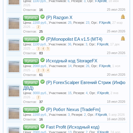
Цена:
1100 руб.
,
Участников:
6
,
Резерв:
3
,
Орг.:
FXprofit
,
18 июн
2026
25 июл 2026
Ответов:
16
(Р) Razgon X
Купить
Цена:
2200 руб.
,
Участников:
25
,
Резерв:
23
,
Орг.:
FXprofit
,
27 мар
2026
...
2
25 июл 2026
Ответов:
25
(Р)Monopolist EA v1.5 (MT4)
Купить
Цена:
1100 руб.
,
Участников:
36
,
Резерв:
3
,
Орг.:
FXprofit
,
17 дек
2025
...
3
4
5
23 июл 2026
Ответов:
83
Исходный код StorageFX
Купить
Цена:
2000 руб.
,
Участников:
14
,
Резерв:
26
,
Орг.:
FXprofit
,
1 ноя
2025
...
2
3
4
20 июл 2026
Ответов:
61
(Р) ForexScalper Евгений Стриж (Инфо
Купить
ДВД)
Цена:
3000 руб.
,
Участников:
15
,
Резерв:
4
,
Орг.:
FXprofit
,
2 янв
2026
...
2
18 июл 2026
Ответов:
37
(Р) Робот Nexus [TradeFm]
Купить
Цена:
2200 руб.
,
Участников:
3
,
Резерв:
2
,
Орг.:
FXprofit
,
5 апр 2026
16 июл 2026
Ответов:
16
Fast Profit (Исходный код)
Купить
Цена:
2000 руб.
,
Участников:
13
,
Резерв:
2
,
Орг.:
FXprofit
,
24 апр