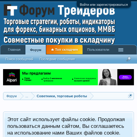
Войти или зарегистрироваться
Главная
🔥 Топ складчин
Пользователи
Форум
Поиск сообщений
Последние сообщения
Форум
...
Советники, торговые роботы
Р
Этот сайт использует файлы cookie. Продолжая
x
С
пользоваться данным сайтом, Вы соглашаетесь
на использование нами Ваших файлов cookie.
V