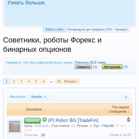
Узнать больше.
П
Р
Файлы cookie
Рекомендуем для трейдинга (VPS + брокеры)
Советники, роботы Форекс и
бинарных опционов
Нажмите, что бы отфильтровать темы:
Показать ВСЕ темы
Закрыто
(1)
Авторская
(7)
1
2
3
4
5
6
→
28
Вперёд >
Фильтры:
Купить
x
x
Последнее
Заголовок
сообщение ↓
(Р) Робот BG [TradeFm]
Купить
Цена:
2200 руб.
,
Участников:
13
,
Резерв:
9
,
Орг.:
FXprofit
,
10 июл
2026
Среда в 14:26
Ответов:
13