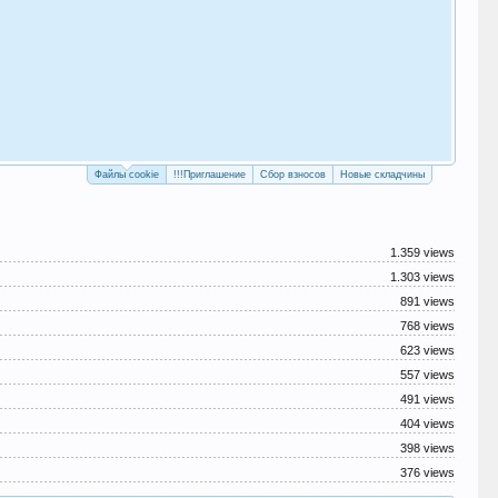
Как
с у
Рег
Файлы cookie
!!!Приглашение
Сбор взносов
Новые складчины
1.359 views
1.303 views
891 views
768 views
623 views
557 views
491 views
404 views
398 views
376 views