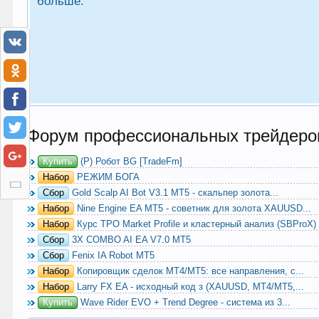
больше.
Форум профессиональных трейдеро
Купить
(Р) Робот BG [TradeFm]
Набор
РЕЖИМ БОГА
Сбор
Gold Scalp AI Bot V3.1 MT5 - скальпер золота...
Набор
Nine Engine EA MT5 - советник для золота XAUUSD...
Набор
Курс TPO Market Profile и кластерный анализ (SBProX)
Сбор
3X COMBO AI EA V7.0 MT5
Сбор
Fenix IA Robot MT5
Набор
Копировщик сделок MT4/MT5: все направления, с...
Набор
Larry FX EA - исходный код з (XAUUSD, MT4/MT5,...
Купить
Wave Rider EVO + Trend Degree - система из 3...